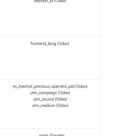
session_id (Odoo)
frontend_lang (Odoo)
im_livechat_previous_operator_pid (Odoo)
utm_campaign (Odoo)
utm_source (Odoo)
utm_medium (Odoo)
__gads (Google)