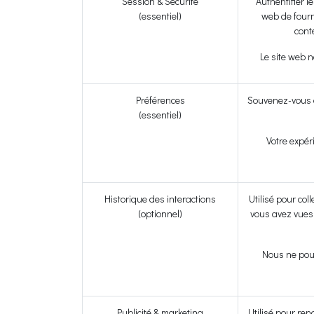
Session & Sécurité
Authentifier l
(essentiel)
web de fourn
cont
Le site web n
Préférences
Souvenez-vous d
(essentiel)
Votre expér
Historique des interactions
Utilisé pour col
(optionnel)
vous avez vues,
Nous ne pour
Publicité & marketing
Utilisé pour ren