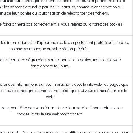
es utilisateurs, protéger les données des utilisateurs et permettre au site
ir les services attendus par les utilisateurs, comme la conservation du
enu de leur panier ou l'autorisation de télécharger des fichiers.
e fonctionnera pas correctement si vous rejetez ou ignorez ces cookies.
es informations sur l'apparence ou le comportement préféré du site web,
comme votre langue ou votre région préférée.
ience peut être dégradée si vous ignorez ces cookies, mais le site web
fonctionnera toujours.
lecter des informations sur vos interactions avec le site web, les pages que
 et toute campagne de marketing spécifique qui vous a amené sur le site
web.
rons peut-être pas vous fournir le meilleur service si vous refusez ces
cookies, mais le site web fonctionnera.
dre la publicité plus attrayante pour les utilisateurs et plus précieuse pour